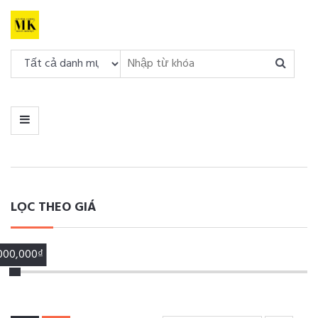
DANH
MỤC
MENU
LỌC THEO GIÁ
,000,000₫
00,000₫