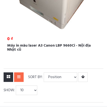
0 ₫
Máy in màu laser A3 Canon LBP 9660Ci - Nội địa
Nhật cũ
SORT BY:
SHOW: