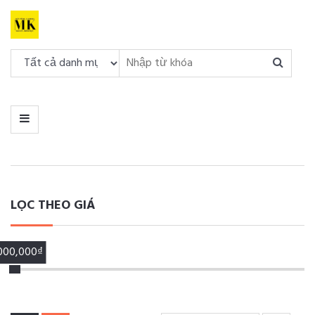
DANH
MỤC
MENU
LỌC THEO GIÁ
,000,000₫
00,000₫