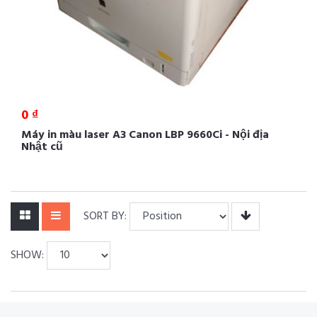
0 ₫
Máy in màu laser A3 Canon LBP 9660Ci - Nội địa
Nhật cũ
SORT BY:
SHOW: