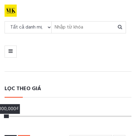
DANH
MỤC
MENU
LỌC THEO GIÁ
,000,000₫
00,000₫