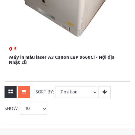
0 ₫
Máy in màu laser A3 Canon LBP 9660Ci - Nội địa
Nhật cũ
SORT BY:
SHOW: