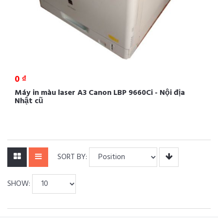
0 ₫
Máy in màu laser A3 Canon LBP 9660Ci - Nội địa
Nhật cũ
SORT BY:
SHOW: