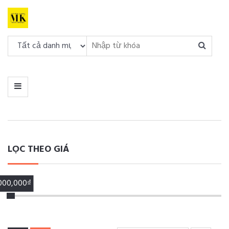
DANH
MỤC
MENU
LỌC THEO GIÁ
,000,000₫
00,000₫