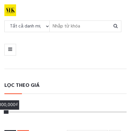
DANH
MỤC
MENU
LỌC THEO GIÁ
,000,000₫
00,000₫