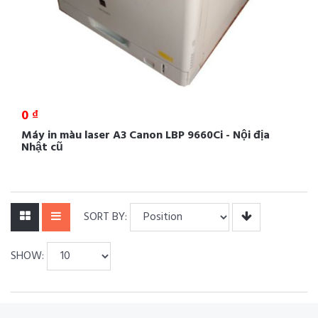
0 ₫
Máy in màu laser A3 Canon LBP 9660Ci - Nội địa
Nhật cũ
SORT BY:
SHOW: