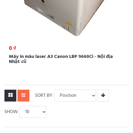
0 ₫
Máy in màu laser A3 Canon LBP 9660Ci - Nội địa
Nhật cũ
SORT BY:
SHOW: