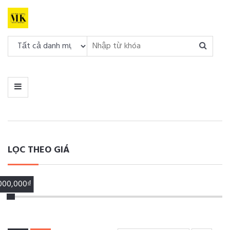
DANH
MỤC
MENU
LỌC THEO GIÁ
,000,000₫
00,000₫