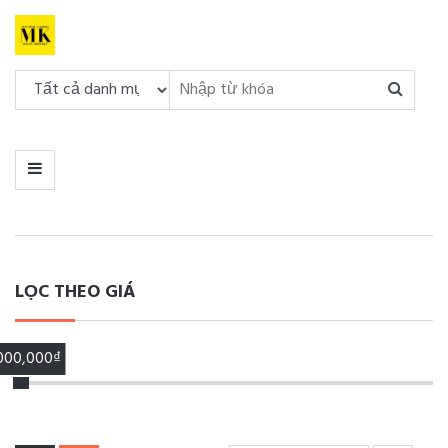
DANH
MỤC
MENU
LỌC THEO GIÁ
,000,000₫
00,000₫