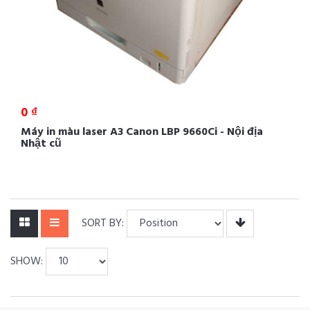
0 ₫
Máy in màu laser A3 Canon LBP 9660Ci - Nội địa
Nhật cũ
SORT BY:
SHOW: