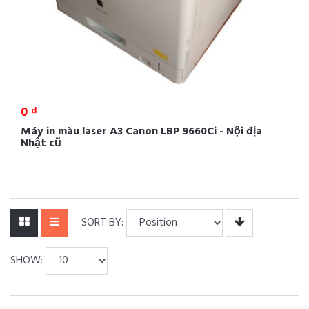
0 ₫
Máy in màu laser A3 Canon LBP 9660Ci - Nội địa
Nhật cũ
SORT BY:
SHOW: