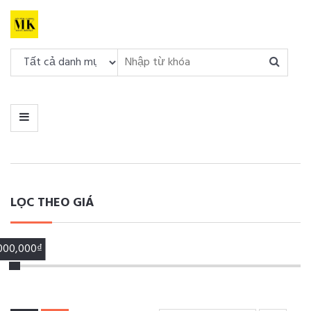
DANH
MỤC
MENU
LỌC THEO GIÁ
,000,000₫
00,000₫