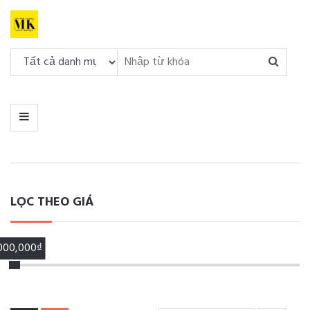
DANH
MỤC
MENU
LỌC THEO GIÁ
,000,000₫
00,000₫