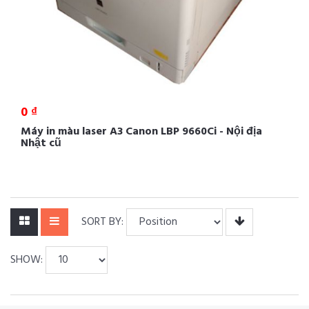
0 ₫
Máy in màu laser A3 Canon LBP 9660Ci - Nội địa
Nhật cũ
SORT BY:
SHOW: