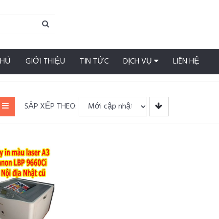
CHỦ
GIỚI THIỆU
TIN TỨC
DỊCH VỤ
LIÊN HỆ
SẮP XẾP THEO: