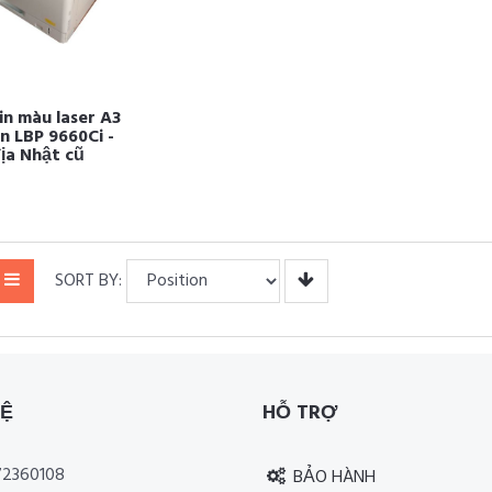
in màu laser A3
n LBP 9660Ci -
ịa Nhật cũ
SORT BY:
HỆ
HỖ TRỢ
2360108
BẢO HÀNH