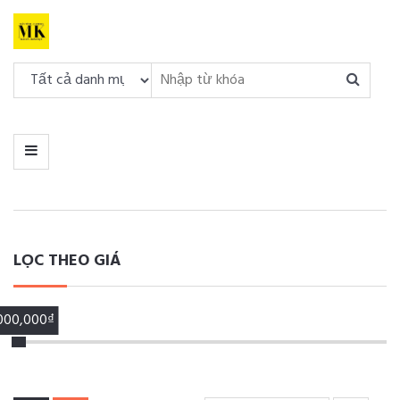
DANH
MỤC
MENU
LỌC THEO GIÁ
,000,000₫
00,000₫