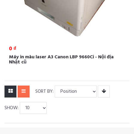
0 ₫
Máy in màu laser A3 Canon LBP 9660Ci - Nội địa
Nhật cũ
SORT BY:
SHOW: