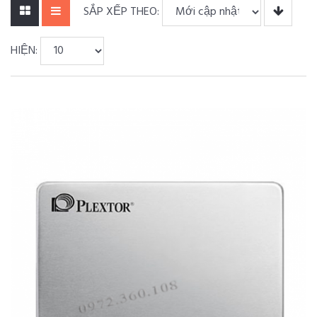
SẮP XẾP THEO:
HIỆN: