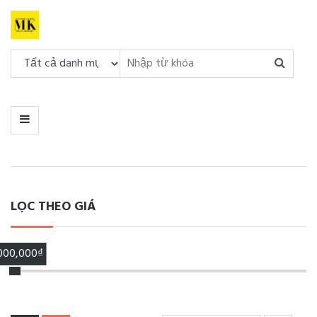
DANH
MỤC
MENU
LỌC THEO GIÁ
,000,000₫
00,000₫