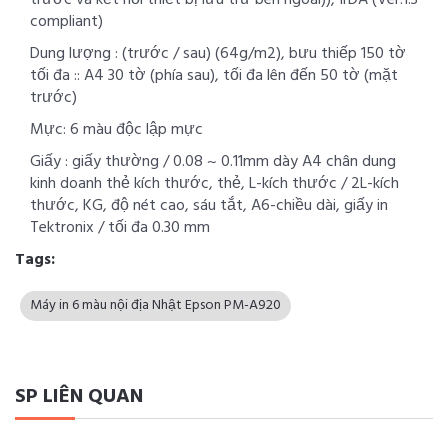
trước và kết nối thiết bị lưu trữ bên ngoài)), IrDA (Ver.1.3
compliant)
Dung lượng : (trước / sau) (64g/m2), bưu thiếp 150 tờ
tối đa :: A4 30 tờ (phía sau), tối đa lên đến 50 tờ (mặt
trước)
Mực: 6 màu độc lập mực
Giấy : giấy thường / 0.08 ~ 0.11mm dày A4 chân dung
kinh doanh thẻ kích thước, thẻ, L-kích thước / 2L-kích
thước, KG, độ nét cao, sáu tắt, A6-chiều dài, giấy in
Tektronix / tối đa 0.30 mm
Tags:
Máy in 6 màu nội địa Nhật Epson PM-A920
SP LIÊN QUAN