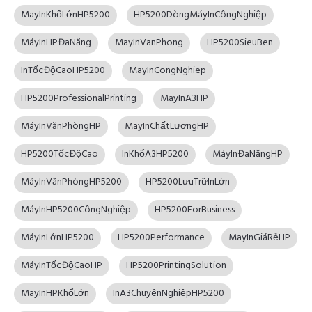
MayInKhổLớnHP5200
HP5200DòngMáyInCôngNghiệp
MáyInHPĐaNăng
MayInVanPhong
HP5200SieuBen
InTốcĐộCaoHP5200
MayInCongNghiep
HP5200ProfessionalPrinting
MayInA3HP
MáyInVănPhòngHP
MayInChấtLượngHP
HP5200TốcĐộCao
InKhổA3HP5200
MáyInĐaNăngHP
MáyInVănPhòngHP5200
HP5200LưuTrữInLớn
MáyInHP5200CôngNghiệp
HP5200ForBusiness
MáyInLớnHP5200
HP5200Performance
MayInGiáRẻHP
MáyInTốcĐộCaoHP
HP5200PrintingSolution
MayInHPKhổLớn
InA3ChuyênNghiệpHP5200