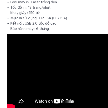
– Loại máy in : Laser trắng đen
– Tốc độ in : 18 trang/phút
– Khay giấy : 150 tờ
– Mực in sử dụng : HP 35A (CE235A)
– Kết nối : USB 2.0 tốc độ cao
– Bảo hành máy : 6 tháng