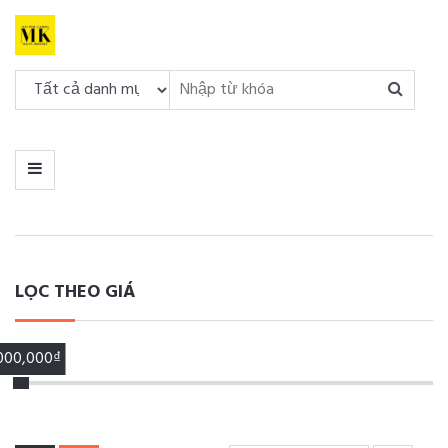
DANH
MỤC
MENU
LỌC THEO GIÁ
,000,000₫
00,000₫