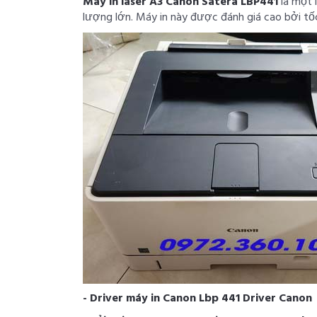
Máy in laser A3 Canon Satera LBP441
là một 
lượng lớn. Máy in này được đánh giá cao bởi tốc
- Driver máy in Canon Lbp 441 Driver Canon 