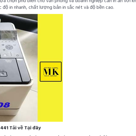
lựa chọn phổ biến cho văn phòng và doanh nghiệp cần in ấn với kh
 độ in nhanh, chất lượng bản in sắc nét và độ bền cao.
441 Tải về Tại đây