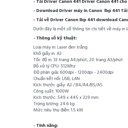
- Tải Driver Canon 441 Driver Canon 441 ch
- Download Driver máy in Canon lbp 441 Tả
- Tải về Driver Canon lbp 441 download Ca
Dưới đây là một số thông tin chi tiết về máy in 
- Thông số kỹ thuật:
Loại máy in: Laser đen trắng
Khổ giấy in: A3
Tốc độ in: 33 trang A4/phút, 20 trang A3/phút
Bộ xử lý CPU: 512Mhz
Độ phân giải: 600dpi - 1200dpi - 2400dpi
Chuẩn kết nối: USB, LAN
Kích thước giấy: A3 / B4/A4/B5/A5
Công suất: 1000W
Kích thước: 549 x 445 x 329 mm
Trọng lượng: 24.6 kg
Mức tiêu thụ điện: 1.5 kW
- Tính năng: