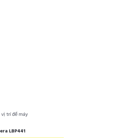
 vị trí để máy
tera LBP441