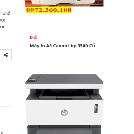
n phổ
hối
 in
0 ₫
Máy In A3 Canon Lbp 3500 Cũ