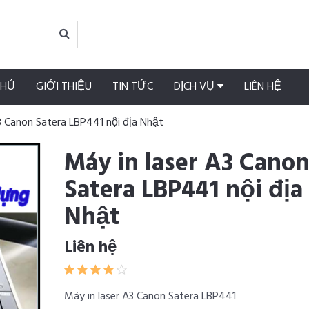
CHỦ
GIỚI THIỆU
TIN TỨC
DỊCH VỤ
LIÊN HỆ
3 Canon Satera LBP441 nội địa Nhật
Máy in laser A3 Cano
Satera LBP441 nội địa
Nhật
Liên hệ
Máy in laser A3 Canon Satera LBP441