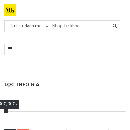
DANH
MỤC
MENU
LỌC THEO GIÁ
,000,000₫
00,000₫