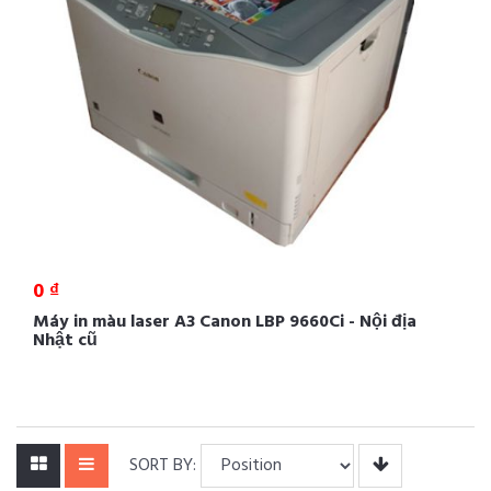
0 ₫
Máy in màu laser A3 Canon LBP 9660Ci - Nội địa
Nhật cũ
SORT BY: