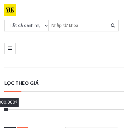
DANH
MỤC
MENU
LỌC THEO GIÁ
,000,000₫
00,000₫