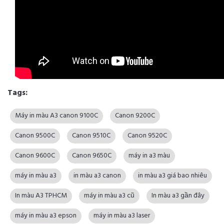
Tags:
Máy in màu A3 canon 9100C
Canon 9200C
Canon 9500C
Canon 9510C
Canon 9520C
Canon 9600C
Canon 9650C
máy in a3 màu
máy in màu a3
in màu a3 canon
in màu a3 giá bao nhiêu
In màu A3 TPHCM
máy in màu a3 cũ
In màu a3 gần đây
máy in màu a3 epson
máy in màu a3 laser