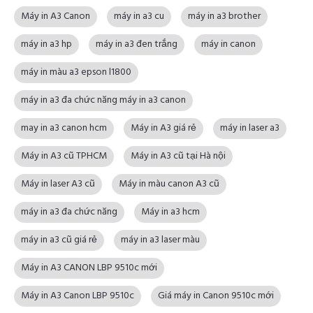
Máy in A3 Canon
máy in a3 cu
máy in a3 brother
máy in a3 hp
máy in a3 đen trắng
máy in canon
máy in màu a3 epson l1800
máy in a3 đa chức năng máy in a3 canon
may in a3 canon hcm
Máy in A3 giá rẻ
máy in laser a3
Máy in A3 cũ TPHCM
Máy in A3 cũ tại Hà nội
Máy in laser A3 cũ
Máy in màu canon A3 cũ
máy in a3 đa chức năng
Máy in a3 hcm
máy in a3 cũ giá rẻ
máy in a3 laser màu
Máy in A3 CANON LBP 9510c mới
Máy in A3 Canon LBP 9510c
Giá máy in Canon 9510c mới