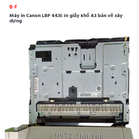
0 ₫
Máy in Canon LBP 443i: In giấy khổ A3 bản vẽ xây
dựng