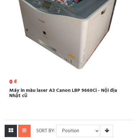
0 ₫
Máy in màu laser A3 Canon LBP 9660Ci - Nội địa
Nhật cũ
SORT BY: