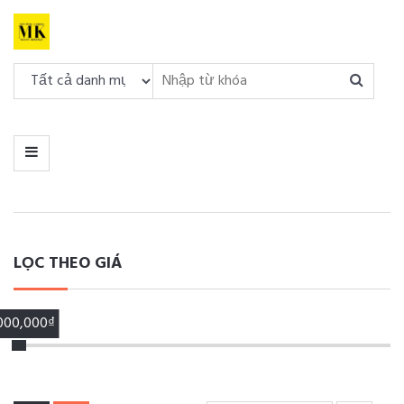
DANH
MỤC
MENU
LỌC THEO GIÁ
,000,000₫
00,000₫