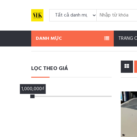
DANH MỤC
TRANG 
LỌC THEO GIÁ
1,000,000₫
100,000₫