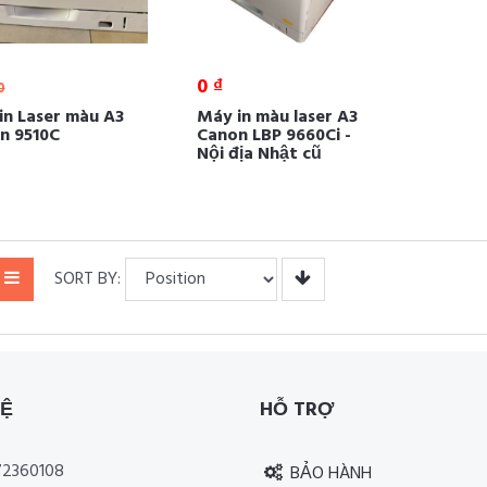
0 ₫
0
in Laser màu A3
Máy in màu laser A3
n 9510C
Canon LBP 9660Ci -
Nội địa Nhật cũ
SORT BY:
HỆ
HỖ TRỢ
2360108
BẢO HÀNH