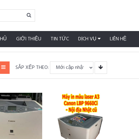
CHỦ
GIỚI THIỆU
TIN TỨC
DỊCH VỤ
LIÊN HỆ
SẮP XẾP THEO: