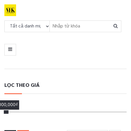
DANH
MỤC
MENU
LỌC THEO GIÁ
,000,000₫
00,000₫