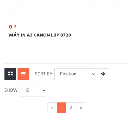
0 ₫
MÁY IN A3 CANON LBP 8720
SORT BY:
SHOW:
«
1
2
»