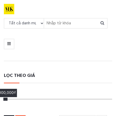
DANH
MỤC
MENU
LỌC THEO GIÁ
,000,000₫
00,000₫