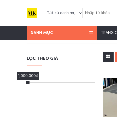
DANH MỤC
TRANG 
LỌC THEO GIÁ
1,000,000₫
100,000₫