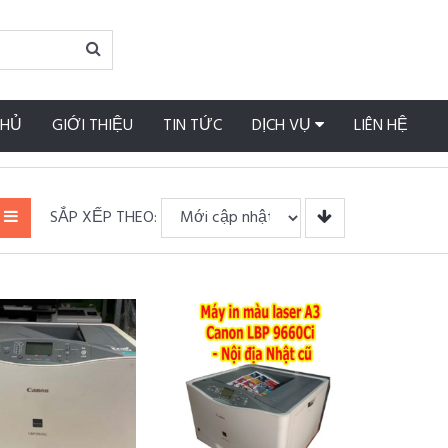
CHỦ
GIỚI THIỆU
TIN TỨC
DỊCH VỤ
LIÊN HỆ
SẮP XẾP THEO: