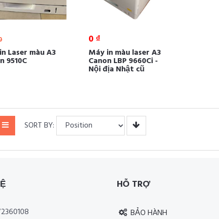
0 ₫
0
in Laser màu A3
Máy in màu laser A3
n 9510C
Canon LBP 9660Ci -
Nội địa Nhật cũ
SORT BY:
HỆ
HỖ TRỢ
2360108
BẢO HÀNH