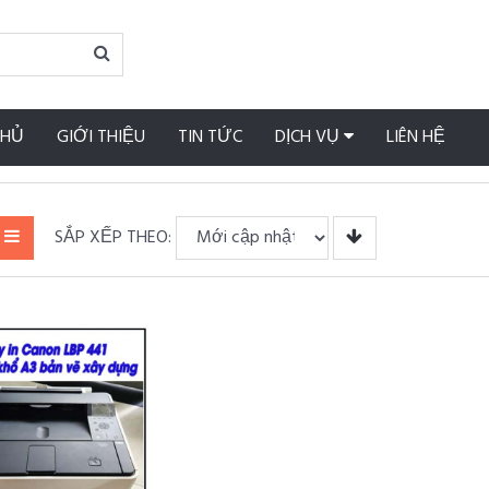
CHỦ
GIỚI THIỆU
TIN TỨC
DỊCH VỤ
LIÊN HỆ
SẮP XẾP THEO: