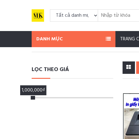
DANH MỤC
TRANG 
LỌC THEO GIÁ
1,000,000₫
100,000₫