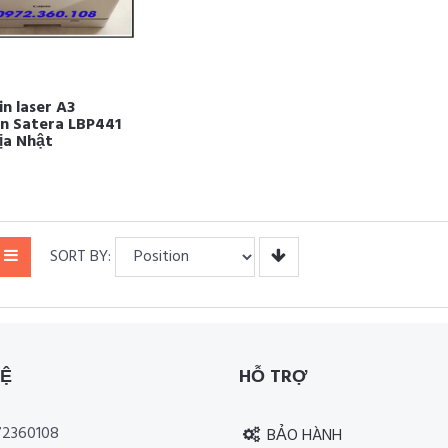
n laser A3
n Satera LBP441
ịa Nhật
SORT BY:
HỆ
HỖ TRỢ
2360108
BẢO HÀNH