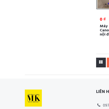
0 ₫
Máy i
Cano
nội đ
LIÊN 
097