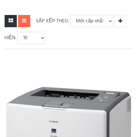
SẮP XẾP THEO:
HIỆN: