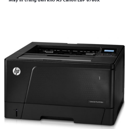
Máy in trắng đen khổ A3 Canon LBP 8780X