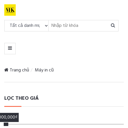
DANH
MỤC
MENU
Trang chủ
Máy in cũ
LỌC THEO GIÁ
,000,000₫
00,000₫