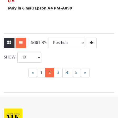
0 ₫
Máy in 6 màu Epson A4 PM-A890
SORT BY:
SHOW:
«
1
2
3
4
5
»