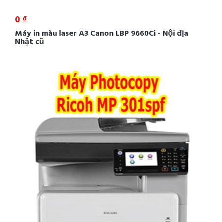
0 ₫
Máy in màu laser A3 Canon LBP 9660Ci - Nội địa
Nhật cũ