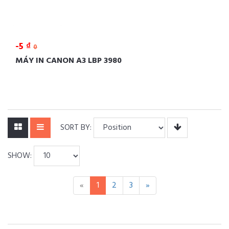
-5 ₫
0
MÁY IN CANON A3 LBP 3980
SORT BY:
SHOW:
«
1
2
3
»