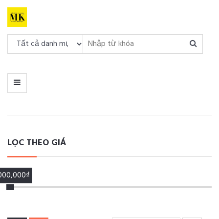
DANH
MỤC
MENU
LỌC THEO GIÁ
,000,000₫
00,000₫