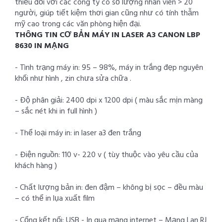
thiếu đối với các công ty có số lượng nhân viên > 20
người, giúp tiết kiệm thơi gian cũng như có tính thẫm
mỹ cao trong các văn phòng hiện đại.
THÔNG TIN CƠ BẢN MÁY IN LASER A3 CANON LBP
8630 IN MẠNG
- Tình trạng máy in: 95 – 98%, máy in trắng đẹp nguyên
khối như hình , zin chưa sửa chữa .
- Độ phân giải: 2400 dpi x 1200 dpi ( màu sắc mịn màng
– sắc nét khi in full hình )
- Thể loại máy in: in laser a3 đen trắng
- Điện nguồn: 110 v- 220 v ( tùy thuộc vào yêu cầu của
khách hàng )
- Chất lượng bản in: đen đậm – không bị sọc – đều màu
– có thể in lụa xuất film
- Cổng kết nối: USB - In qua mạng internet – Mạng Lan RJ