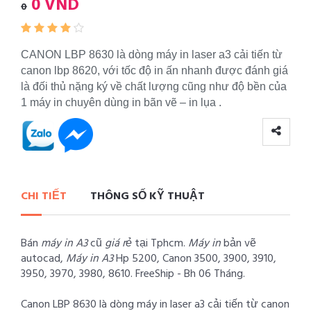
0 VND
0
CANON LBP 8630 là dòng máy in laser a3 cải tiến từ
canon lbp 8620, với tốc độ in ấn nhanh được đánh giá
là đối thủ nặng ký về chất lượng cũng như độ bền của
1 máy in chuyên dùng in bãn vẽ – in lụa .
CHI TIẾT
THÔNG SỐ KỸ THUẬT
Bán
máy in A3
cũ
giá rẻ
tại Tphcm.
Máy in
bản vẽ
autocad,
Máy in A3
Hp 5200, Canon 3500, 3900, 3910,
3950, 3970, 3980, 8610. FreeShip - Bh 06 Tháng.
Canon LBP 8630 là dòng máy in laser a3 cải tiến từ canon