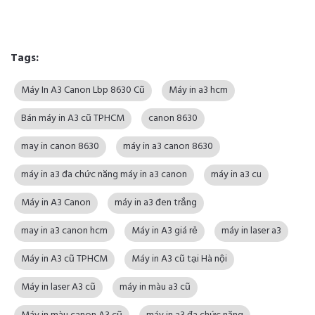
#may_in_a3_canon; #may_in_a3_canon_hcm; #may_in_a3_8610; #may_in_a3_cu;
#may_in_a3; #may_in_a3_hcm; #may_in_a3_8620; #may_in_a3_8630;
#may_in_a3_3500
Tags:
Máy In A3 Canon Lbp 8630 Cũ
Máy in a3 hcm
Bán máy in A3 cũ TPHCM
canon 8630
may in canon 8630
máy in a3 canon 8630
máy in a3 đa chức năng máy in a3 canon
máy in a3 cu
Máy in A3 Canon
máy in a3 đen trắng
may in a3 canon hcm
Máy in A3 giá rẻ
máy in laser a3
Máy in A3 cũ TPHCM
Máy in A3 cũ tại Hà nội
Máy in laser A3 cũ
máy in màu a3 cũ