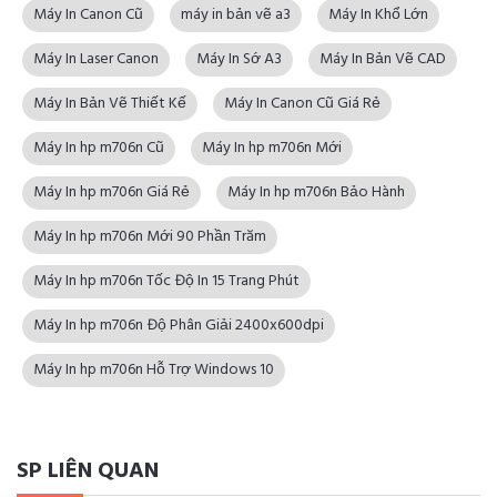
Máy In Canon Cũ
máy in bản vẽ a3
Máy In Khổ Lớn
Máy In Laser Canon
Máy In Sớ A3
Máy In Bản Vẽ CAD
Máy In Bản Vẽ Thiết Kế
Máy In Canon Cũ Giá Rẻ
Máy In hp m706n Cũ
Máy In hp m706n Mới
Máy In hp m706n Giá Rẻ
Máy In hp m706n Bảo Hành
Máy In hp m706n Mới 90 Phần Trăm
Máy In hp m706n Tốc Độ In 15 Trang Phút
Máy In hp m706n Độ Phân Giải 2400x600dpi
Máy In hp m706n Hỗ Trợ Windows 10
SP LIÊN QUAN