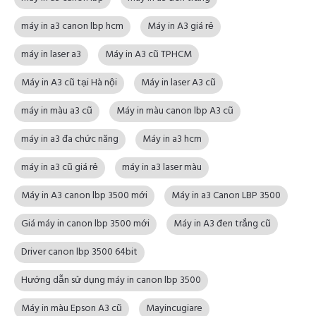
máy in a3 canon lbp hcm
Máy in A3 giá rẻ
máy in laser a3
Máy in A3 cũ TPHCM
Máy in A3 cũ tại Hà nội
Máy in laser A3 cũ
máy in màu a3 cũ
Máy in màu canon lbp A3 cũ
máy in a3 đa chức năng
Máy in a3 hcm
máy in a3 cũ giá rẻ
máy in a3 laser màu
Máy in A3 canon lbp 3500 mới
Máy in a3 Canon LBP 3500
Giá máy in canon lbp 3500 mới
Máy in A3 đen trắng cũ
Driver canon lbp 3500 64bit
Hướng dẫn sử dụng máy in canon lbp 3500
Máy in màu Epson A3 cũ
Mayincugiare