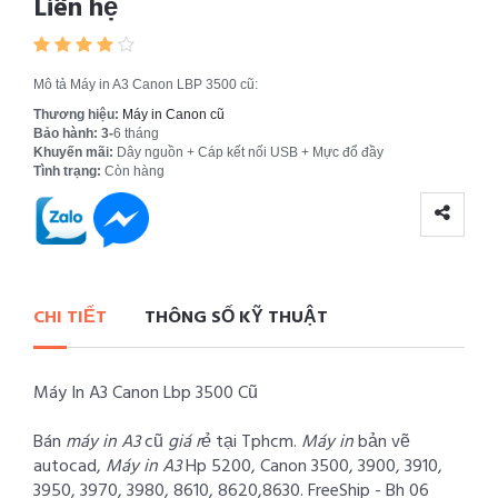
Liên hệ
Mô tả Máy in A3 Canon LBP 3500 cũ:
Thương hiệu:
Máy in Canon cũ
Bảo hành: 3-
6 tháng
Khuyến mãi:
Dây nguồn + Cáp kết nối USB + Mực đổ đầy
Tình trạng:
Còn hàng
CHI TIẾT
THÔNG SỐ KỸ THUẬT
Máy In A3 Canon Lbp 3500 Cũ
Bán
máy in A3
cũ
giá rẻ
tại Tphcm.
Máy in
bản vẽ
autocad,
Máy in A3
Hp 5200, Canon 3500, 3900, 3910,
3950, 3970, 3980, 8610, 8620,8630. FreeShip - Bh 06